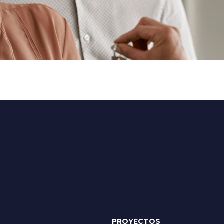
PROYECTOS