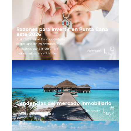
Razones para invertir en Punta Cana
este 2026
Punta Cana se ha consolidado
como uno de los destinos más
atractivos para invertir en
Inversión
bienes raíces en el Caribe..
May 4
Tendencias del mercado inmobiliario
Inversión
May 4
El mercado inmobiliario