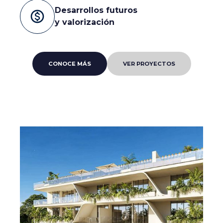
Desarrollos futuros
monetization_on
y valorización
CONOCE MÁS
VER PROYECTOS