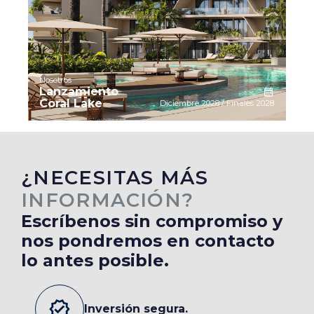
Nosotros
Lanzamiento
Coral Lake
Diciembre 2028 / Finales 2028
¿‍‍NECESITAS MÁS
INFORMACIÓN?
Escríbenos sin compromiso y
nos pondremos en contacto
lo antes posible.
verified
Inversión segura.